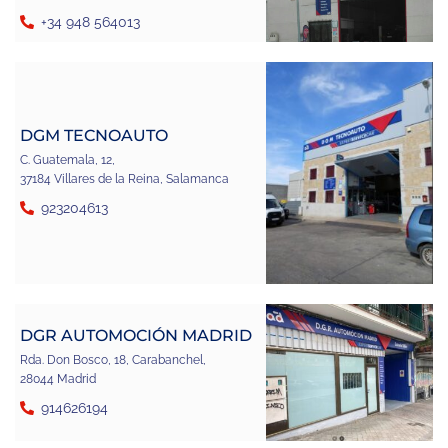
+34 948 564013
DGM TECNOAUTO
C. Guatemala, 12,
37184 Villares de la Reina, Salamanca
923204613
DGR AUTOMOCIÓN MADRID
Rda. Don Bosco, 18, Carabanchel,
28044 Madrid
914626194