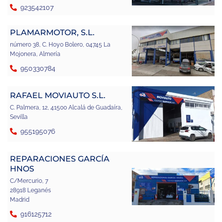
923542107
PLAMARMOTOR, S.L.
número 38, C. Hoyo Bolero, 04745 La
Mojonera, Almería
950330784
RAFAEL MOVIAUTO S.L.
C. Palmera, 12, 41500 Alcalá de Guadaíra,
Sevilla
955195076
REPARACIONES GARCÍA
HNOS
C/Mercurio, 7
28918 Leganés
Madrid
916125712