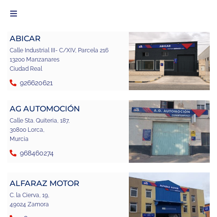
ABICAR
Calle Industrial III- C/XIV, Parcela 216
13200 Manzanares
Ciudad Real
926620621
AG AUTOMOCIÓN
Calle Sta. Quiteria, 187,
30800 Lorca,
Murcia
968460274
ALFARAZ MOTOR
C. la Cierva, 19,
49024 Zamora