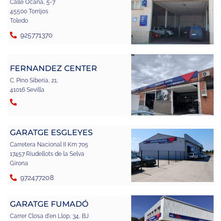
Calle Ocaña, 5-7
45500 Torrijos
Toledo
925771370
FERNANDEZ CENTER
C. Pino Siberia, 21,
41016 Sevilla
GARATGE ESGLEYES
Carretera Nacional II Km 705
17457 Riudellots de la Selva
Girona
972477208
GARATGE FUMADÓ
Carrer Closa d'en Llop, 34, BJ