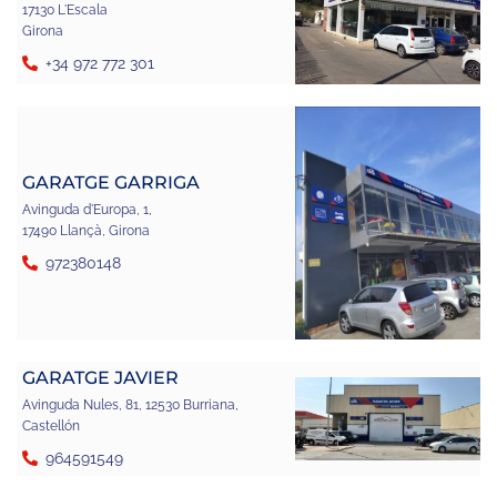
17130 L'Escala
Girona
+34 972 772 301
GARATGE GARRIGA
Avinguda d'Europa, 1,
17490 Llançà, Girona
972380148
GARATGE JAVIER
Avinguda Nules, 81, 12530 Burriana,
Castellón
964591549