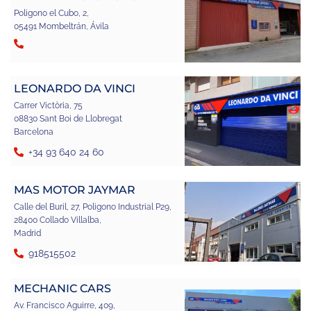
Poligono el Cubo, 2,
05491 Mombeltrán, Ávila
LEONARDO DA VINCI
Carrer Victòria, 75
08830 Sant Boi de Llobregat
Barcelona
+34 93 640 24 60
MAS MOTOR JAYMAR
Calle del Buril, 27, Poligono Industrial P29,
28400 Collado Villalba,
Madrid
918515502
MECHANIC CARS
Av. Francisco Aguirre, 409,