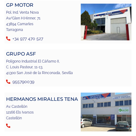
GP MOTOR
Pol. Ind. Venta Nova
Av/Glen H.Hinner, 71
43894 Camarles
Tarragona
+34 977 470 527
GRUPO ASF
Polígono Industrial El Cáñamo II,
C. Louis Pasteur, 11-13,
41300 San José de la Rinconada, Sevilla
955790039
HERMANOS MIRALLES TENA
Av. Castellón
12166 Els Ivarsos
Castellón