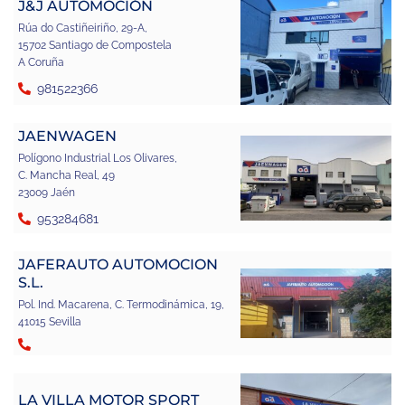
J&J AUTOMOCIÓN
Rúa do Castiñeiriño, 29-A,
15702 Santiago de Compostela
A Coruña
981522366
JAENWAGEN
Polígono Industrial Los Olivares,
C. Mancha Real, 49
23009 Jaén
953284681
JAFERAUTO AUTOMOCION
S.L.
Pol. Ind. Macarena, C. Termodinámica, 19,
41015 Sevilla
LA VILLA MOTOR SPORT