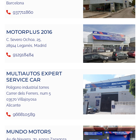
Barcelona
937711860
MOTORPLUS 2016
C. Severo Ochoa, 25,
28914 Leganés, Madrid
912918484
MULTIAUTOS EXPERT
SERVICE CAR
Poligono industrial torres
Carrer dels Ferrers, num 5
03570 Villajoyosa
Alicante
966810589
MUNDO MOTORS
Av. de Navarra, 79, 50010 Zaragoza