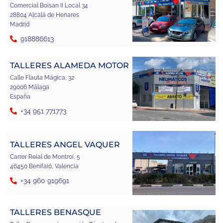
Comercial Boisan II Local 34
28804 Alcalá de Henares
Madrid
918886613
TALLERES ALAMEDA MOTOR
Calle Flauta Mágica, 32
29006 Málaga
España
+34 951 771773
TALLERES ANGEL VAQUER
Carrer Reial de Montroi, 5
46450 Benifaió, Valencia
+34 960 919691
TALLERES BENASQUE