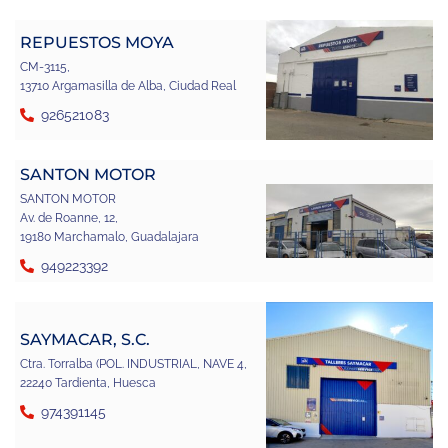
REPUESTOS MOYA
CM-3115,
13710 Argamasilla de Alba, Ciudad Real
926521083
SANTON MOTOR
SANTON MOTOR
Av. de Roanne, 12,
19180 Marchamalo, Guadalajara
949223392
SAYMACAR, S.C.
Ctra. Torralba (POL. INDUSTRIAL, NAVE 4,
22240 Tardienta, Huesca
974391145