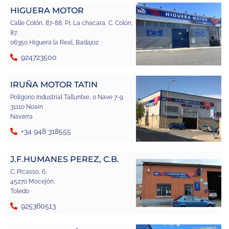
HIGUERA MOTOR
Calle Colón, 87-88, P.I. La chacara, C. Colón,
87,
06350 Higuera la Real, Badajoz
924723500
IRUÑA MOTOR TATIN
Polígono Industrial Talluntxe, 0 Nave 7-9
31110 Noain
Navarra
+34 948 318555
J.F.HUMANES PEREZ, C.B.
C. Picasso, 6,
45270 Mocejón,
Toledo
925360513