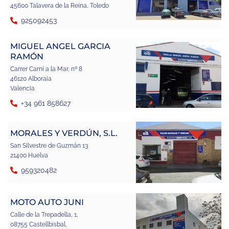
45600 Talavera de la Reina, Toledo
925092453
MIGUEL ANGEL GARCIA
RAMÓN
Carrer Camí a la Mar, nº 8
46120 Alboraia
Valencia
+34 961 858627
MORALES Y VERDÚN, S.L.
San Silvestre de Guzmán 13
21400 Huelva
959320482
MOTO AUTO JUNI
Calle de la Trepadella, 1,
08755 Castellbisbal,