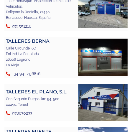
Taller Benasque, Inspección Técnica de
Vehículos,
Polígono la Rodiella, 22440
Benasque, Huesca, España
974551216
TALLERES BERNA
Calle Circunde, 6D
Pol Ind. La Portalada
26006 Logroño
La Rioja
+34 941 256816
TALLERES EL PLANO, S.L.
Crta Sagunto Burgos, km 94, 500
44450, Teruel
978670233
TALLERES FUENTE