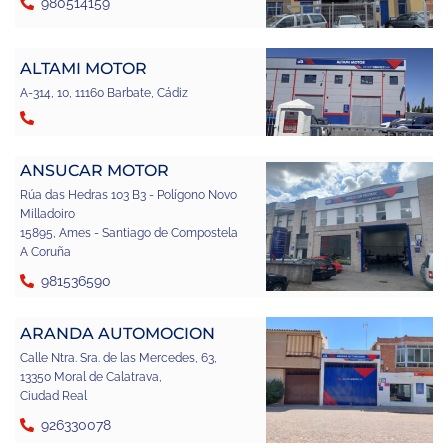
980514159
ALTAMI MOTOR
A-314, 10, 11160 Barbate, Cádiz
ANSUCAR MOTOR
Rúa das Hedras 103 B3 - Polígono Novo
Milladoiro
15895, Ames - Santiago de Compostela
A Coruña
981536590
ARANDA AUTOMOCION
Calle Ntra. Sra. de las Mercedes, 63,
13350 Moral de Calatrava,
Ciudad Real
926330078