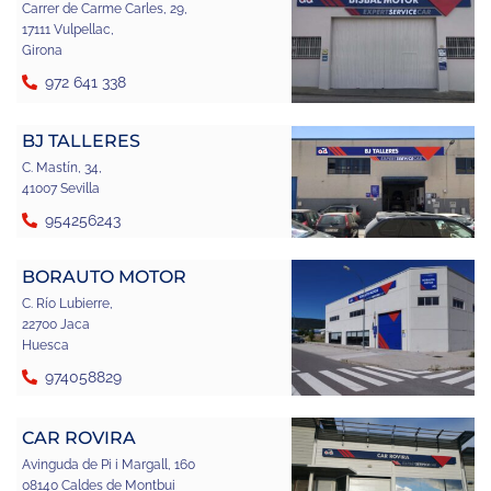
Carrer de Carme Carles, 29,
17111 Vulpellac,
Girona
972 641 338
BJ TALLERES
C. Mastín, 34,
41007 Sevilla
954256243
BORAUTO MOTOR
C. Río Lubierre,
22700 Jaca
Huesca
974058829
CAR ROVIRA
Avinguda de Pi i Margall, 160
08140 Caldes de Montbui