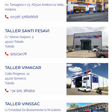
Av, Tarragona n 73, AD500 Andorra la Vella,
Andorra
00376 376826618
TALLER SANTI FESAVI
C/ Alonso Quijano, 5
45007 Toledo
Toledo
925234178
TALLER VIMACAR
Calle Progreso, 10
45100 Sonseca
Toledo
+34 925 382959
TALLER VINSSAC
C/Cristobal De Bustamente S/N Galería