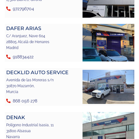
972796704
DAFER ARIAS
C/ Aranjuez, Nave 604
28805 Alcalá de Henares
Madrid
918834422
DECKLID AUTO SERVICE
Avenida de las Moreras s/n
30870 Mazarrón,
Murcia
868 056 278
DENAK
Polígono Industrial Isasia, 11
31800 Alsasua
Navarra