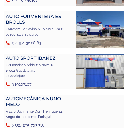
+34 96 4481013
AUTO FORMENTERA ES
BROLLS
Carretera La Savina A La Mola Km 2
07860 Islas Baleares
+34 971 32 28 83
AUTO SPORT IBAÑEZ
C/Francisco Arítio 119 Nave 36
19004 Guadalajara
Guadalajara
949207107
AUTOMECÂNICA NUNO
MELO
A 24 B, Av. Infante Dom Henrique 24,
Angra do Heroísmo, Portugal
(+351) 295 703 716