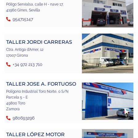
Póligo Servialsa, calle H - nave 17,
41960 Gines, Sevilla
954715147
TALLER JORDI CARRERAS
Ctra. Antiga d'Amer, 12
17007 Girona
+34 972 213 710
TALLER JOSE A. FORTUOSO
Polígono Industrial Toro Norte, 0 S/N
Parcela 5 - E
49800 Toro
Zamora
980693296
TALLER LÓPEZ MOTOR