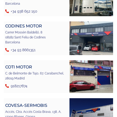
Barcelona
+34 938 652 150
CODINES MOTOR
Carrer Mossèn Baldelló, 8
08182 Sant Feliu de Codines
Barcelona
+34 93 8661351
COTI MOTOR
C. de Belmonte de Tajo, 67, Carabanchel,
28019 Madrid
918217874
COVESA-SERMOBIS
Accés, Ctra. Accés Costa Brava, 138, A,
17300 Blanes, Girona