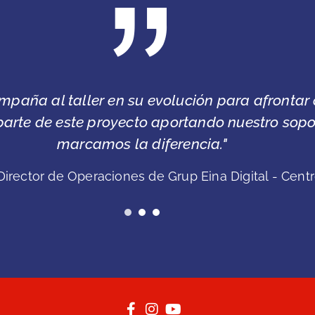
quería pertenecer a una red que me proporcion
decanté por unirme a AD Expert
Benigno Costas //
Gerente de 
1
2
3