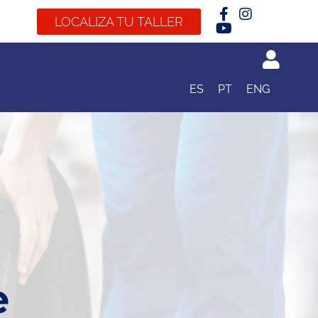
LOCALIZA TU TALLER
ES
PT
ENG
e