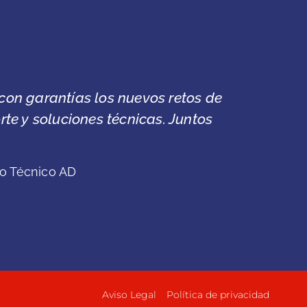
ara imagen, información y asistencia, por eso 
 Service Car."
Talleres Ruso
Aviso Legal
Política de privacidad