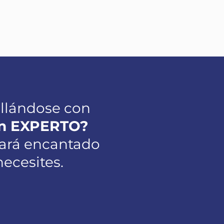
ollándose con
 un EXPERTO?
stará encantado
ecesites.