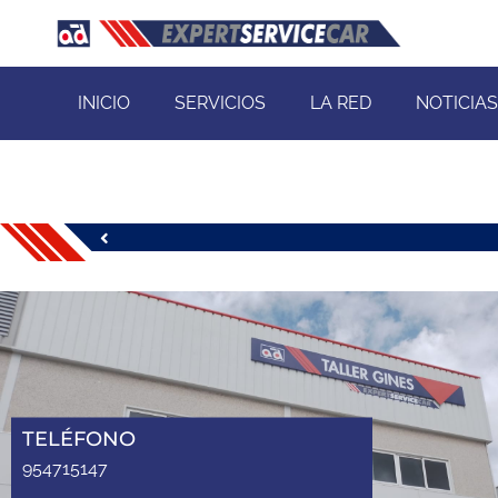
INICIO
SERVICIOS
LA RED
NOTICIAS
TELÉFONO
954715147