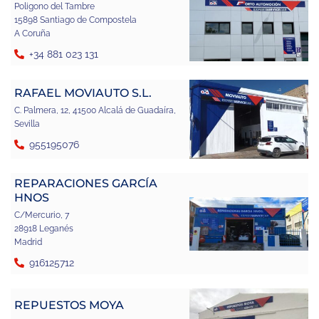
Poligono del Tambre
15898 Santiago de Compostela
A Coruña
+34 881 023 131
RAFAEL MOVIAUTO S.L.
C. Palmera, 12, 41500 Alcalá de Guadaíra,
Sevilla
955195076
REPARACIONES GARCÍA
HNOS
C/Mercurio, 7
28918 Leganés
Madrid
916125712
REPUESTOS MOYA