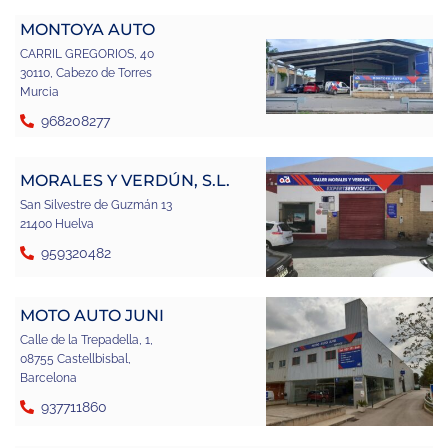
MONTOYA AUTO
CARRIL GREGORIOS, 40
30110, Cabezo de Torres
Murcia
968208277
MORALES Y VERDÚN, S.L.
San Silvestre de Guzmán 13
21400 Huelva
959320482
MOTO AUTO JUNI
Calle de la Trepadella, 1,
08755 Castellbisbal,
Barcelona
937711860