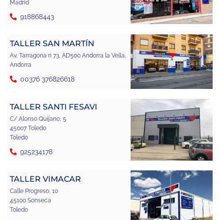
Madrid
918868443
TALLER SAN MARTÍN
Av, Tarragona n 73, AD500 Andorra la Vella,
Andorra
00376 376826618
TALLER SANTI FESAVI
C/ Alonso Quijano, 5
45007 Toledo
Toledo
925234178
TALLER VIMACAR
Calle Progreso, 10
45100 Sonseca
Toledo