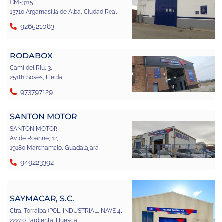
CM-3115,
13710 Argamasilla de Alba, Ciudad Real
926521083
RODABOX
Camí del Riu, 3,
25181 Soses, Lleida
973797129
SANTON MOTOR
SANTON MOTOR
Av. de Roanne, 12,
19180 Marchamalo, Guadalajara
949223392
SAYMACAR, S.C.
Ctra. Torralba (POL. INDUSTRIAL, NAVE 4,
22240 Tardienta, Huesca