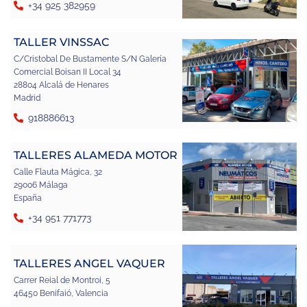
+34 925 382959
TALLER VINSSAC
C/Cristobal De Bustamente S/N Galería
Comercial Boisan II Local 34
28804 Alcalá de Henares
Madrid
918886613
TALLERES ALAMEDA MOTOR
Calle Flauta Mágica, 32
29006 Málaga
España
+34 951 771773
TALLERES ANGEL VAQUER
Carrer Reial de Montroi, 5
46450 Benifaió, Valencia