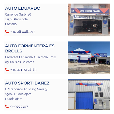
AUTO EDUARDO
Carrer de Garbí, 16
12598 Peñíscola
Castelló
+34 96 4481013
AUTO FORMENTERA ES
BROLLS
Carretera La Savina A La Mola Km 2
07860 Islas Baleares
+34 971 32 28 83
AUTO SPORT IBAÑEZ
C/Francisco Arítio 119 Nave 36
19004 Guadalajara
Guadalajara
949207107