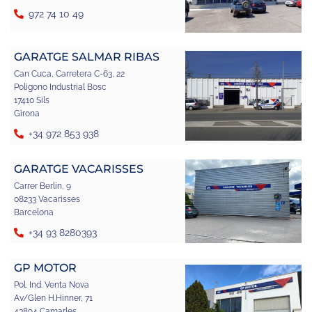
972 74 10 49
GARATGE SALMAR RIBAS
Can Cuca, Carretera C-63, 22
Poligono Industrial Bosc
17410 Sils
Girona
+34 972 853 938
GARATGE VACARISSES
Carrer Berlin, 9
08233 Vacarisses
Barcelona
+34 93 8280393
GP MOTOR
Pol. Ind. Venta Nova
Av/Glen H.Hinner, 71
43894 Camarles