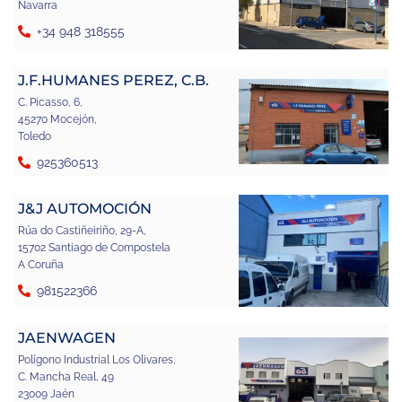
Navarra
+34 948 318555
J.F.HUMANES PEREZ, C.B.
C. Picasso, 6,
45270 Mocejón,
Toledo
925360513
J&J AUTOMOCIÓN
Rúa do Castiñeiriño, 29-A,
15702 Santiago de Compostela
A Coruña
981522366
JAENWAGEN
Polígono Industrial Los Olivares,
C. Mancha Real, 49
23009 Jaén