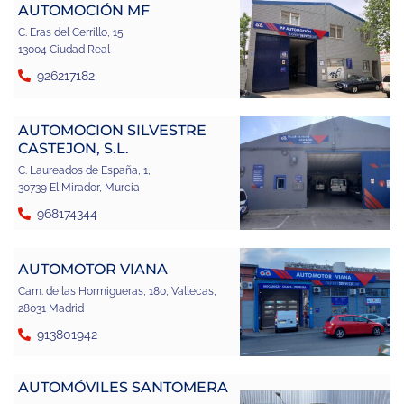
AUTOMOCIÓN MF
C. Eras del Cerrillo, 15
13004 Ciudad Real
926217182
AUTOMOCION SILVESTRE
CASTEJON, S.L.
C. Laureados de España, 1,
30739 El Mirador, Murcia
968174344
AUTOMOTOR VIANA
Cam. de las Hormigueras, 180, Vallecas,
28031 Madrid
913801942
AUTOMÓVILES SANTOMERA