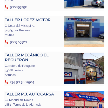
Zamora
980693296
TALLER LÓPEZ MOTOR
C. Delta del Misisipi, 5,
30385 Los Belones,
Murcia
968569328
TALLER MECÁNICO EL
REGUERÓN
Carretera de Pelugano
33686 Levinco
Asturias
+34 98 5487504
TALLER P.J. AUTOCARSA
C/ Madrid, 18. Nave 2
28813 Torres de la Alameda