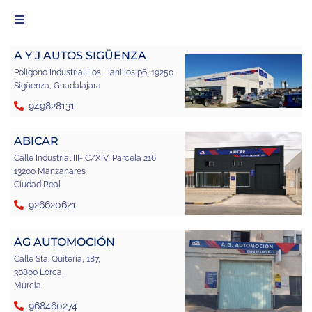
A Y J AUTOS SIGÜENZA
Poligono Industrial Los Llanillos p6, 19250
Sigüenza, Guadalajara
949828131
ABICAR
Calle Industrial III- C/XIV, Parcela 216
13200 Manzanares
Ciudad Real
926620621
AG AUTOMOCIÓN
Calle Sta. Quiteria, 187,
30800 Lorca,
Murcia
968460274