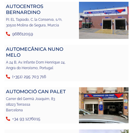
AUTOCENTROS
BERNARDINO
P.I. EL Tapiado, C. la Conserva, s/n,
30500 Molina de Segura, Murcia
968612059
AUTOMECÂNICA NUNO
MELO
A 24 B, Av. Infante Dom Henrique 24,
Angra do Heroísmo, Portugal
(+351) 295 703 716
AUTOMOCIÓ CAN PALET
Carrer del Germà Joaquim, 83
08223 Terrassa
Barcelona
+34 93 1276015