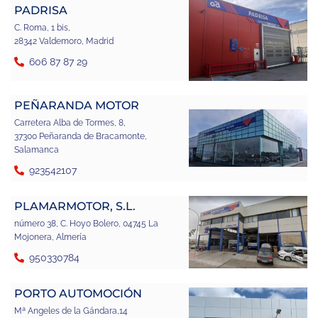
PADRISA
C. Roma, 1 bis,
28342 Valdemoro, Madrid
606 87 87 29
PEÑARANDA MOTOR
Carretera Alba de Tormes, 8,
37300 Peñaranda de Bracamonte,
Salamanca
923542107
PLAMARMOTOR, S.L.
número 38, C. Hoyo Bolero, 04745 La
Mojonera, Almería
950330784
PORTO AUTOMOCIÓN
Mª Angeles de la Gándara,14