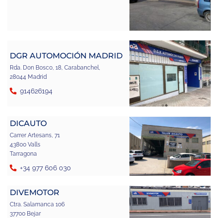
DGR AUTOMOCIÓN MADRID
Rda. Don Bosco, 18, Carabanchel,
28044 Madrid
914626194
DICAUTO
Carrer Artesans, 71
43800 Valls
Tarragona
+34 977 606 030
DIVEMOTOR
Ctra. Salamanca 106
37700 Bejar