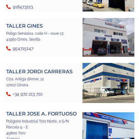
918473223
TALLER GINES
Póligo Servialsa, calle H - nave 17,
41960 Gines, Sevilla
954715147
TALLER JORDI CARRERAS
Ctra. Antiga d'Amer, 12
17007 Girona
+34 972 213 710
TALLER JOSE A. FORTUOSO
Polígono Industrial Toro Norte, 0 S/N
Parcela 5 - E
49800 Toro