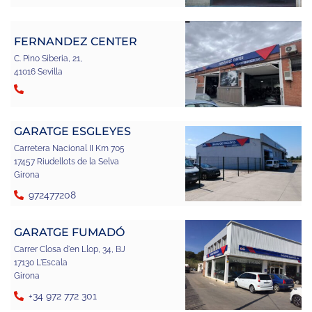
FERNANDEZ CENTER
C. Pino Siberia, 21,
41016 Sevilla
GARATGE ESGLEYES
Carretera Nacional II Km 705
17457 Riudellots de la Selva
Girona
972477208
GARATGE FUMADÓ
Carrer Closa d'en Llop, 34, BJ
17130 L'Escala
Girona
+34 972 772 301