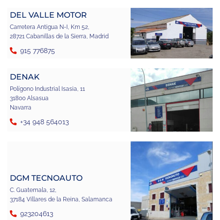
DEL VALLE MOTOR
Carretera Antigua N-I, Km 52,
28721 Cabanillas de la Sierra, Madrid
915 776875
DENAK
Polígono Industrial Isasia, 11
31800 Alsasua
Navarra
+34 948 564013
DGM TECNOAUTO
C. Guatemala, 12,
37184 Villares de la Reina, Salamanca
923204613