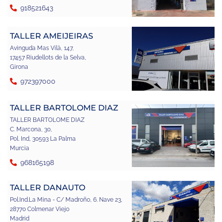
918521643
TALLER AMEIJEIRAS
Avinguda Mas Vilà, 147,
17457 Riudellots de la Selva,
Girona
972397000
TALLER BARTOLOME DIAZ
TALLER BARTOLOME DIAZ
C. Marcona, 30,
Pol. Ind, 30593 La Palma
Murcia
968165198
TALLER DANAUTO
Pol.Ind.La Mina - C/ Madroño, 6. Nave 23,
28770 Colmenar Viejo
Madrid