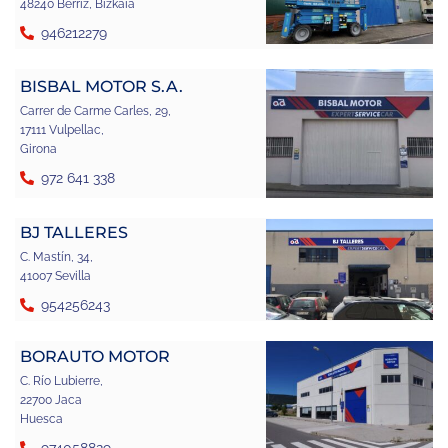
48240 Berriz, Bizkaia
946212279
BISBAL MOTOR S.A.
Carrer de Carme Carles, 29,
17111 Vulpellac,
Girona
972 641 338
BJ TALLERES
C. Mastín, 34,
41007 Sevilla
954256243
BORAUTO MOTOR
C. Río Lubierre,
22700 Jaca
Huesca
974058829