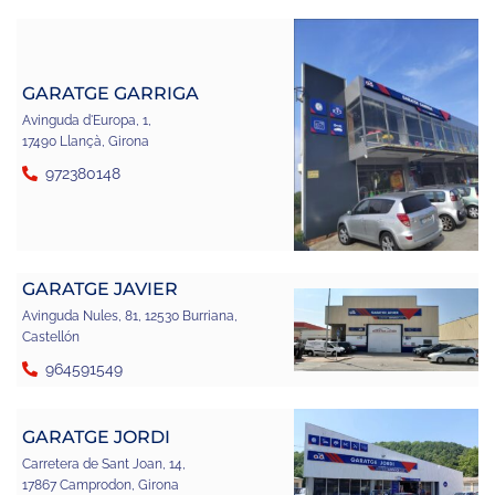
GARATGE GARRIGA
Avinguda d'Europa, 1,
17490 Llançà, Girona
972380148
GARATGE JAVIER
Avinguda Nules, 81, 12530 Burriana,
Castellón
964591549
GARATGE JORDI
Carretera de Sant Joan, 14,
17867 Camprodon, Girona