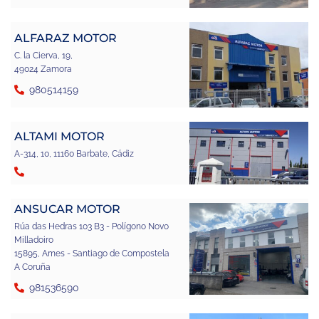
ALFARAZ MOTOR
C. la Cierva, 19,
49024 Zamora
980514159
ALTAMI MOTOR
A-314, 10, 11160 Barbate, Cádiz
ANSUCAR MOTOR
Rúa das Hedras 103 B3 - Polígono Novo
Milladoiro
15895, Ames - Santiago de Compostela
A Coruña
981536590