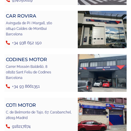
CAR ROVIRA
Avinguda de Pi i Margall, 160
08140 Caldes de Montbui
Barcelona
+34 938 652 150
CODINES MOTOR
Carrer Mossèn Baldelló, 8
08182 Sant Feliu de Codines
Barcelona
+34 93 8661351
COTI MOTOR
C. de Belmonte de Tajo, 67, Carabanchel,
28019 Madrid
918217874