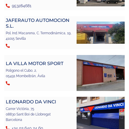
953284681
JAFERAUTO AUTOMOCION
S.L.
Pol. Ind. Macarena, C. Termodinámica, 19,
41015 Sevilla
LA VILLA MOTOR SPORT
Poligono el Cubo, 2,
05491 Mombeltrán, Ávila
LEONARDO DA VINCI
Carrer Victòria, 75
08830 Sant Boi de Llobregat
Barcelona
+34 93 640 24 60