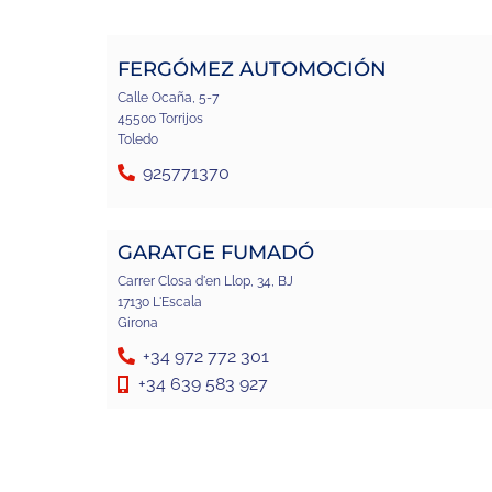
FERGÓMEZ AUTOMOCIÓN
Calle Ocaña, 5-7
45500 Torrijos
Toledo
925771370
GARATGE FUMADÓ
Carrer Closa d'en Llop, 34, BJ
17130 L'Escala
Girona
+34 972 772 301
+34 639 583 927