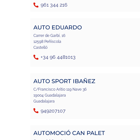
961 344 216
AUTO EDUARDO
Carrer de Garbí, 16
12598 Peñíscola
Castelló
+34 96 4481013
AUTO SPORT IBAÑEZ
C/Francisco Arítio 119 Nave 36
19004 Guadalajara
Guadalajara
949207107
AUTOMOCIÓ CAN PALET