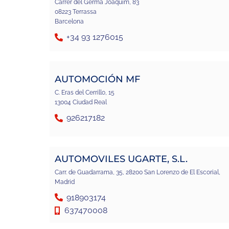
Carrer del Germà Joaquim, 83
08223 Terrassa
Barcelona
+34 93 1276015
AUTOMOCIÓN MF
C. Eras del Cerrillo, 15
13004 Ciudad Real
926217182
AUTOMOVILES UGARTE, S.L.
Carr. de Guadarrama, 35, 28200 San Lorenzo de El Escorial,
Madrid
918903174
637470008