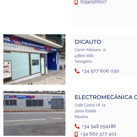
699056607
DICAUTO
Carrer Artesans, 71
43800 Valls
Tarragona
+34 977 606 030
ELECTROMECÁNICA 
Calle Carlos VII, 13
31200 Estella
Navarra
+34 948 554186
+34 662 377 401