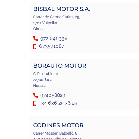
BISBAL MOTOR S.A.
Carrer de Carme Carles, 29,
17111 Vulpellac,
Girona
972 641 338
673571087
BORAUTO MOTOR
C. Río Lubierre,
22700 Jaca
Huesca
974058829
+34 636 25 36 29
CODINES MOTOR
Carrer Mossèn Baldelló, 8