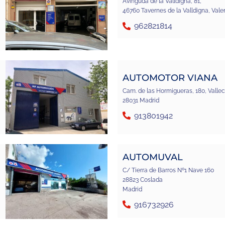
Avinguda de la Valldigna, 81,
46760 Tavernes de la Valldigna, Vale
962821814
AUTOMOTOR VIANA
Cam. de las Hormigueras, 180, Vallec
28031 Madrid
913801942
AUTOMUVAL
C/ Tierra de Barros Nº1 Nave 160
28823 Coslada
Madrid
916732926