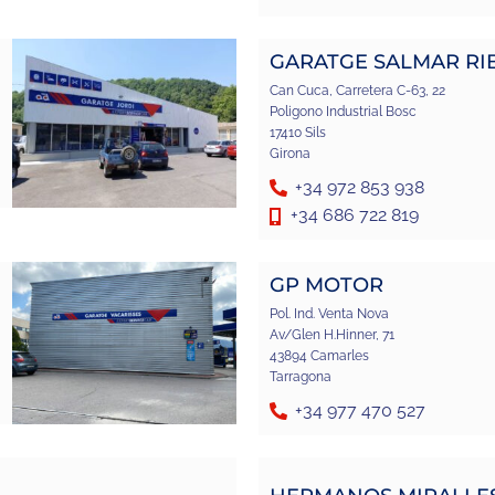
GARATGE SALMAR RI
Can Cuca, Carretera C-63, 22
Poligono Industrial Bosc
17410 Sils
Girona
+34 972 853 938
+34 686 722 819
GP MOTOR
Pol. Ind. Venta Nova
Av/Glen H.Hinner, 71
43894 Camarles
Tarragona
+34 977 470 527