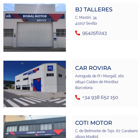
BJ TALLERES
C. Mastín, 34,
41007 Sevilla
954256243
CAR ROVIRA
Avinguda de Pi i Margall, 160
08140 Caldes de Montbui
Barcelona
+34 938 652 150
COTI MOTOR
C. de Belmonte de Tajo, 67, Carabanc
28019 Madrid