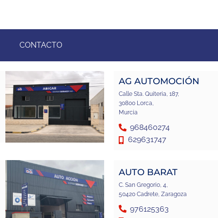
CONTACTO
AG AUTOMOCIÓN
Calle Sta. Quiteria, 187,
30800 Lorca,
Murcia
968460274
629631747
AUTO BARAT
C. San Gregorio, 4,
50420 Cadrete, Zaragoza
976125363