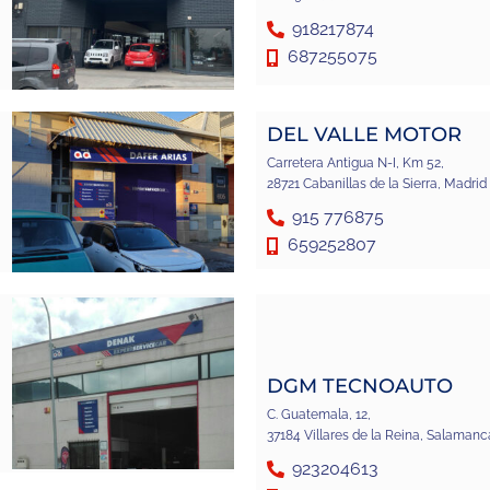
918217874
687255075
DEL VALLE MOTOR
Carretera Antigua N-I, Km 52,
28721 Cabanillas de la Sierra, Madrid
915 776875
659252807
DGM TECNOAUTO
C. Guatemala, 12,
37184 Villares de la Reina, Salamanc
923204613