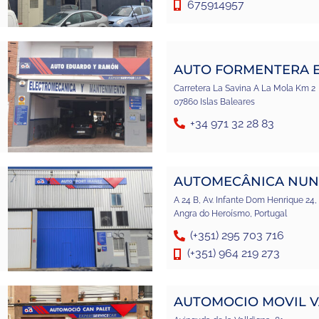
675914957
AUTO FORMENTERA E
Carretera La Savina A La Mola Km 2
07860 Islas Baleares
+34 971 32 28 83
AUTOMECÂNICA NUN
A 24 B, Av. Infante Dom Henrique 24,
Angra do Heroísmo, Portugal
(+351) 295 703 716
(+351) 964 219 273
AUTOMOCIO MOVIL VA