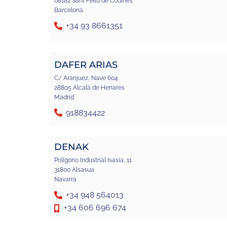
08182 Sant Feliu de Codines
Barcelona
+34 93 8661351
DAFER ARIAS
C/ Aranjuez, Nave 604
28805 Alcalá de Henares
Madrid
918834422
DENAK
Polígono Industrial Isasia, 11
31800 Alsasua
Navarra
+34 948 564013
+34 606 696 674