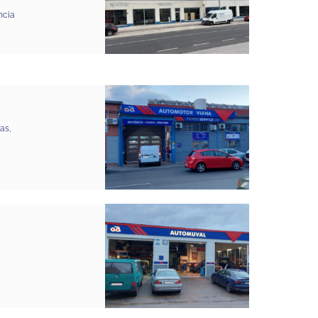
ncia
as,