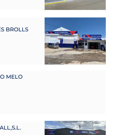
S BROLLS
O MELO
LL,S.L.