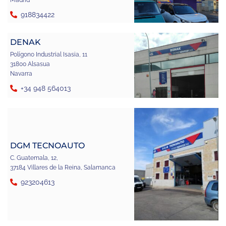
Madrid
918834422
DENAK
Polígono Industrial Isasia, 11
31800 Alsasua
Navarra
+34 948 564013
DGM TECNOAUTO
C. Guatemala, 12,
37184 Villares de la Reina, Salamanca
923204613