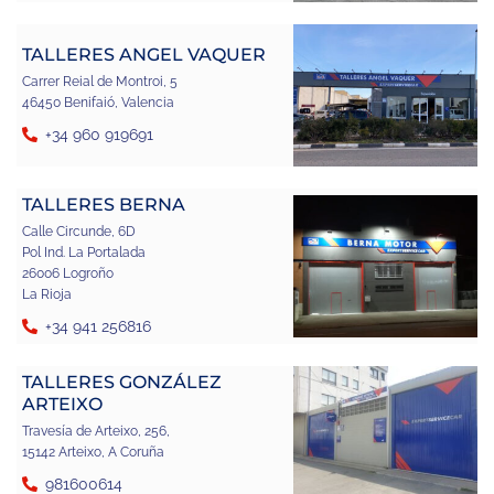
TALLERES ANGEL VAQUER
Carrer Reial de Montroi, 5
46450 Benifaió, Valencia
+34 960 919691
TALLERES BERNA
Calle Circunde, 6D
Pol Ind. La Portalada
26006 Logroño
La Rioja
+34 941 256816
TALLERES GONZÁLEZ
ARTEIXO
Travesía de Arteixo, 256,
15142 Arteixo, A Coruña
981600614