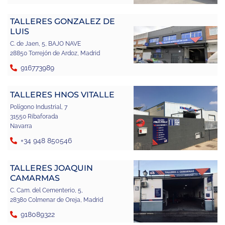
TALLERES GONZALEZ DE
LUIS
C. de Jaen, 5, BAJO NAVE
28850 Torrejón de Ardoz, Madrid
916773989
TALLERES HNOS VITALLE
Polígono Industrial, 7
31550 Ribaforada
Navarra
+34 948 850546
TALLERES JOAQUIN
CAMARMAS
C. Cam. del Cementerio, 5,
28380 Colmenar de Oreja, Madrid
918089322