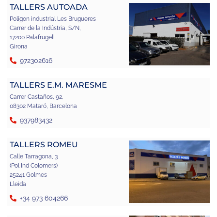
TALLERS AUTOADA
Polígon industrial Les Brugueres
Carrer de la Indústria, S/N,
17200 Palafrugell
Girona
972302616
TALLERS E.M. MARESME
Carrer Castaños, 92,
08302 Mataró, Barcelona
937983432
TALLERS ROMEU
Calle Tarragona, 3
(Pol Ind Colomers)
25241 Golmes
Lleida
+34 973 604266