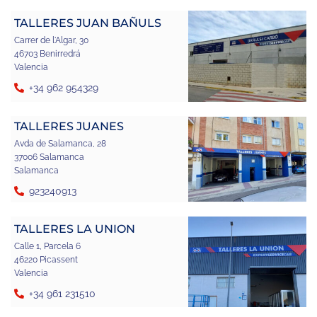
TALLERES JUAN BAÑULS
Carrer de l'Algar, 30
46703 Benirredrá
Valencia
+34 962 954329
TALLERES JUANES
Avda de Salamanca, 28
37006 Salamanca
Salamanca
923240913
TALLERES LA UNION
Calle 1, Parcela 6
46220 Picassent
Valencia
+34 961 231510