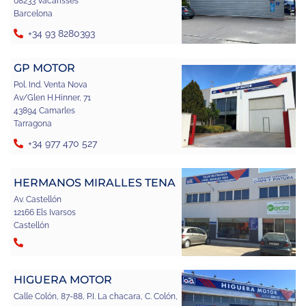
08233 Vacarisses
Barcelona
+34 93 8280393
GP MOTOR
Pol. Ind. Venta Nova
Av/Glen H.Hinner, 71
43894 Camarles
Tarragona
+34 977 470 527
HERMANOS MIRALLES TENA
Av. Castellón
12166 Els Ivarsos
Castellón
HIGUERA MOTOR
Calle Colón, 87-88, P.I. La chacara, C. Colón,