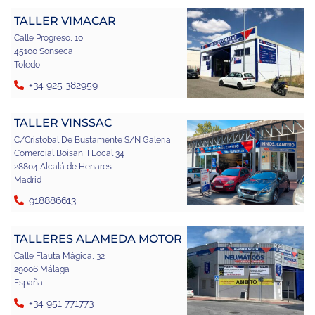
TALLER VIMACAR
Calle Progreso, 10
45100 Sonseca
Toledo
+34 925 382959
TALLER VINSSAC
C/Cristobal De Bustamente S/N Galería
Comercial Boisan II Local 34
28804 Alcalá de Henares
Madrid
918886613
TALLERES ALAMEDA MOTOR
Calle Flauta Mágica, 32
29006 Málaga
España
+34 951 771773