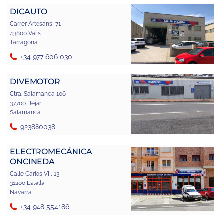
DICAUTO
Carrer Artesans, 71
43800 Valls
Tarragona
+34 977 606 030
DIVEMOTOR
Ctra. Salamanca 106
37700 Bejar
Salamanca
923880038
ELECTROMECÁNICA
ONCINEDA
Calle Carlos VII, 13
31200 Estella
Navarra
+34 948 554186