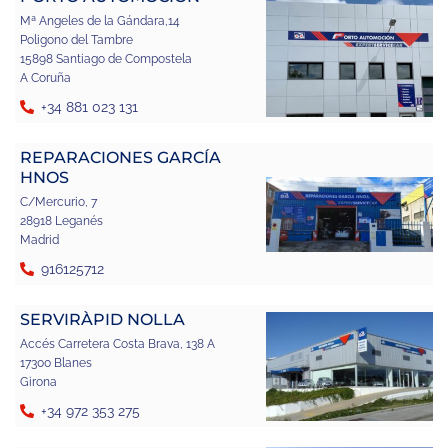
Mª Angeles de la Gándara,14
Poligono del Tambre
15898 Santiago de Compostela
A Coruña
+34 881 023 131
REPARACIONES GARCÍA
HNOS
C/Mercurio, 7
28918 Leganés
Madrid
916125712
SERVIRÀPID NOLLA
Accés Carretera Costa Brava, 138 A
17300 Blanes
Girona
+34 972 353 275