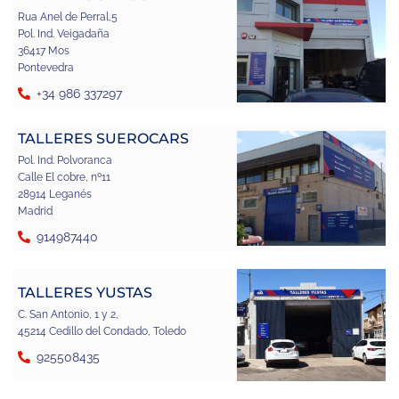
Rua Anel de Perral,5
Pol. Ind. Veigadaña
36417 Mos
Pontevedra
+34 986 337297
TALLERES SUEROCARS
Pol. Ind. Polvoranca
Calle El cobre, nº11
28914 Leganés
Madrid
914987440
TALLERES YUSTAS
C. San Antonio, 1 y 2,
45214 Cedillo del Condado, Toledo
925508435