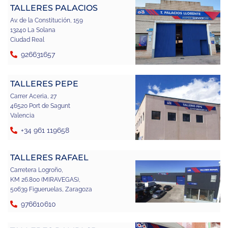
TALLERES PALACIOS
Av. de la Constitución, 159
13240 La Solana
Ciudad Real
926631657
TALLERES PEPE
Carrer Aceria, 27
46520 Port de Sagunt
Valencia
+34 961 119658
TALLERES RAFAEL
Carretera Logroño,
KM 26.800 (MIRAVEGAS),
50639 Figueruelas, Zaragoza
976610610