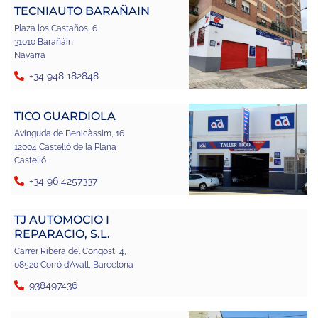
TECNIAUTO BARAÑAIN
Plaza los Castaños, 6
31010 Barañáin
Navarra
+34 948 182848
TICO GUARDIOLA
Avinguda de Benicàssim, 16
12004 Castelló de la Plana
Castelló
+34 96 4257337
TJ AUTOMOCIO I
REPARACIO, S.L.
Carrer Ribera del Congost, 4,
08520 Corró d'Avall, Barcelona
938497436