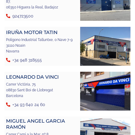
87,
06350 Higuera la Real, Badajoz
924723500
IRUÑA MOTOR TATIN
Polígono Industrial Talluntxe, 0 Nave 7-9
31110 Noain
Navarra
+34 948 318555
LEONARDO DA VINCI
Carrer Victòria, 75
08830 Sant Boi de Llobregat
Barcelona
+34 93 640 24 60
MIGUEL ANGEL GARCIA
RAMÓN
Carrer Camí a la Mar, nº 8