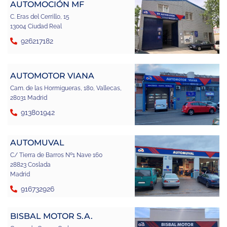
AUTOMOCIÓN MF
C. Eras del Cerrillo, 15
13004 Ciudad Real
926217182
AUTOMOTOR VIANA
Cam. de las Hormigueras, 180, Vallecas,
28031 Madrid
913801942
AUTOMUVAL
C/ Tierra de Barros Nº1 Nave 160
28823 Coslada
Madrid
916732926
BISBAL MOTOR S.A.