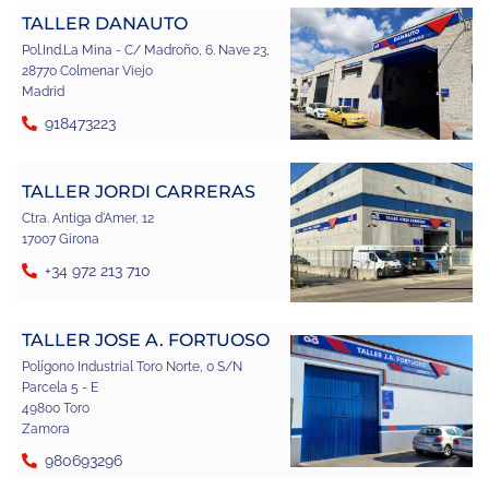
TALLER DANAUTO
Pol.Ind.La Mina - C/ Madroño, 6. Nave 23,
28770 Colmenar Viejo
Madrid
918473223
TALLER JORDI CARRERAS
Ctra. Antiga d'Amer, 12
17007 Girona
+34 972 213 710
TALLER JOSE A. FORTUOSO
Polígono Industrial Toro Norte, 0 S/N
Parcela 5 - E
49800 Toro
Zamora
980693296