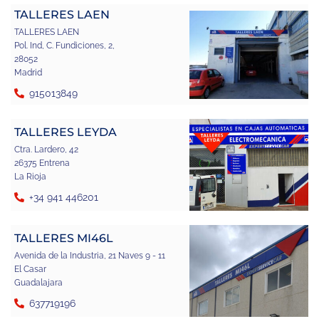
TALLERES LAEN
TALLERES LAEN
Pol. Ind, C. Fundiciones, 2,
28052
Madrid
915013849
TALLERES LEYDA
Ctra. Lardero, 42
26375 Entrena
La Rioja
+34 941 446201
TALLERES MI46L
Avenida de la Industria, 21 Naves 9 - 11
El Casar
Guadalajara
637719196