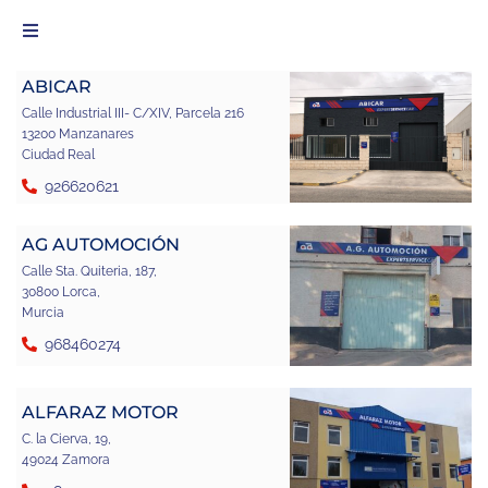
ABICAR
Calle Industrial III- C/XIV, Parcela 216
13200 Manzanares
Ciudad Real
926620621
AG AUTOMOCIÓN
Calle Sta. Quiteria, 187,
30800 Lorca,
Murcia
968460274
ALFARAZ MOTOR
C. la Cierva, 19,
49024 Zamora