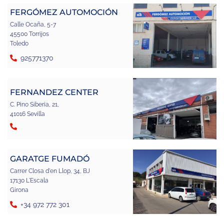
FERGÓMEZ AUTOMOCIÓN
Calle Ocaña, 5-7
45500 Torrijos
Toledo
925771370
FERNANDEZ CENTER
C. Pino Siberia, 21,
41016 Sevilla
GARATGE FUMADÓ
Carrer Closa d'en Llop, 34, BJ
17130 L'Escala
Girona
+34 972 772 301