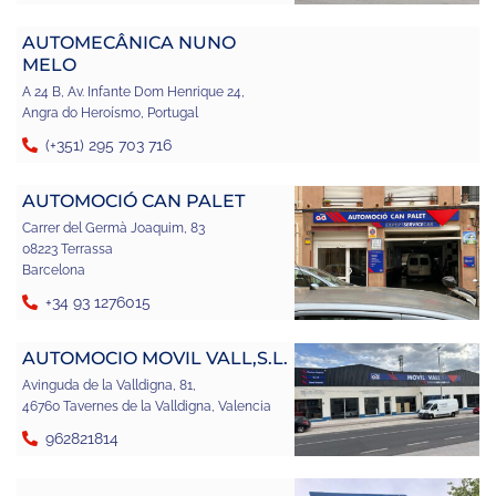
AUTOMECÂNICA NUNO
MELO
A 24 B, Av. Infante Dom Henrique 24,
Angra do Heroísmo, Portugal
(+351) 295 703 716
AUTOMOCIÓ CAN PALET
Carrer del Germà Joaquim, 83
08223 Terrassa
Barcelona
+34 93 1276015
AUTOMOCIO MOVIL VALL,S.L.
Avinguda de la Valldigna, 81,
46760 Tavernes de la Valldigna, Valencia
962821814