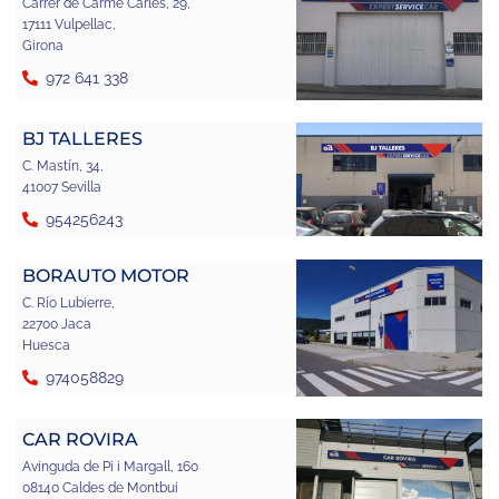
Carrer de Carme Carles, 29,
17111 Vulpellac,
Girona
972 641 338
BJ TALLERES
C. Mastín, 34,
41007 Sevilla
954256243
BORAUTO MOTOR
C. Río Lubierre,
22700 Jaca
Huesca
974058829
CAR ROVIRA
Avinguda de Pi i Margall, 160
08140 Caldes de Montbui