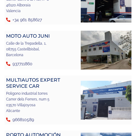
46120 Alboraia
Valencia
+34 961 858627
MOTO AUTO JUNI
Calle de la Trepadella, 1,
08755 Castellbisbal,
Barcelona
937711860
MULTIAUTOS EXPERT
SERVICE CAR
Poligono industrial torres
Carrer dels Ferrers, num 5
03570 Villajoyosa
Alicante
966810589
PORTO AUTOMOCIÓN