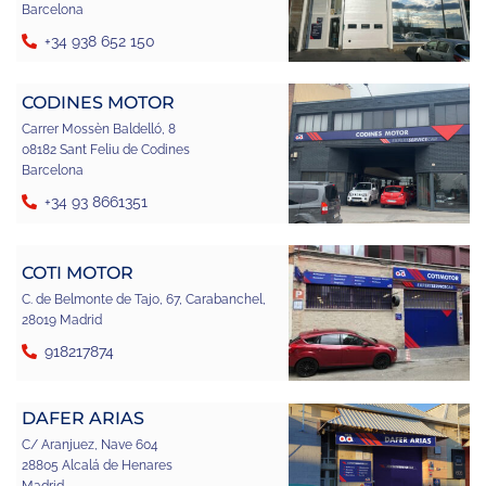
Barcelona
+34 938 652 150
CODINES MOTOR
Carrer Mossèn Baldelló, 8
08182 Sant Feliu de Codines
Barcelona
+34 93 8661351
COTI MOTOR
C. de Belmonte de Tajo, 67, Carabanchel,
28019 Madrid
918217874
DAFER ARIAS
C/ Aranjuez, Nave 604
28805 Alcalá de Henares