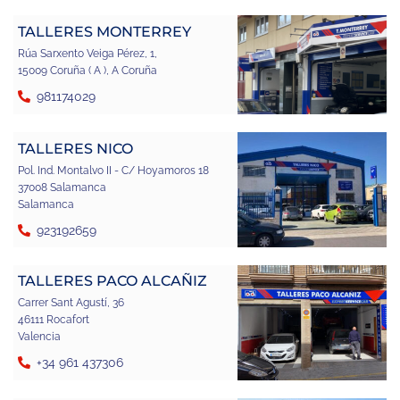
TALLERES MONTERREY
Rúa Sarxento Veiga Pérez, 1,
15009 Coruña ( A ), A Coruña
981174029
TALLERES NICO
Pol. Ind. Montalvo II - C/ Hoyamoros 18
37008 Salamanca
Salamanca
923192659
TALLERES PACO ALCAÑIZ
Carrer Sant Agustí, 36
46111 Rocafort
Valencia
+34 961 437306