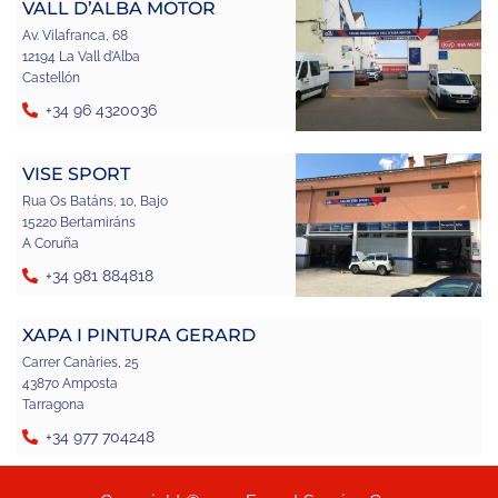
VALL D’ALBA MOTOR
Av. Vilafranca, 68
12194 La Vall d'Alba
Castellón
+34 96 4320036
VISE SPORT
Rua Os Batáns, 10, Bajo
15220 Bertamiráns
A Coruña
+34 981 884818
XAPA I PINTURA GERARD
Carrer Canàries, 25
43870 Amposta
Tarragona
+34 977 704248