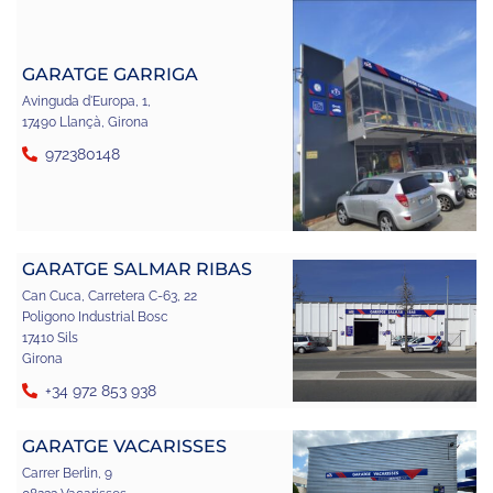
GARATGE GARRIGA
Avinguda d'Europa, 1,
17490 Llançà, Girona
972380148
GARATGE SALMAR RIBAS
Can Cuca, Carretera C-63, 22
Poligono Industrial Bosc
17410 Sils
Girona
+34 972 853 938
GARATGE VACARISSES
Carrer Berlin, 9