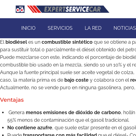
INICIO
SERVICIOS
LA RED
NOTICIAS
El
biodiésel
es un
combustible sintético
que se obtiene a pa
para sustituir total o parcialmente el diésel obtenido del petr
Puede mezclarse con este, indicando el porcentaje de biodi
combustible
bio
usado en la mezcla, siendo 10 un 10% y el re
Aunque la fuente principal suele ser aceite vegetal de colza, 
caso, la materia prima es de
bajo coste
y colabora con el
re
Actualmente, no se vende puro en ninguna gasolinera, pero, 
Ventajas
Genera
menos emisiones de dióxido de carbono
, holl
55% menos de contaminación que el gasoil tradicional.
No contiene azufre
, que suele estar presente en el gaso
Puede
transportarse con más facilidad
que el diésel- Co