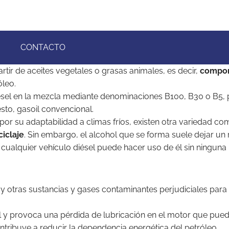
CONTACTO
rtir de aceites vegetales o grasas animales, es decir,
compon
óleo.
ésel en la mezcla mediante denominaciones B100, B30 o B5, p
sto, gasoil convencional.
por su adaptabilidad a climas fríos, existen otra variedad com
ciclaje
. Sin embargo, el alcohol que se forma suele dejar un 
cualquier vehículo diésel puede hacer uso de él sin ninguna 
ín y otras sustancias y gases contaminantes perjudiciales pa
il y provoca una pérdida de lubricación en el motor que pued
ntribuye a reducir la dependencia energética del petróleo