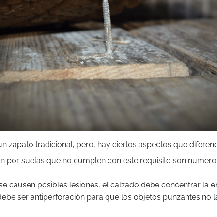
zapato tradicional, pero, hay ciertos aspectos que diferenci
n por suelas que no cumplen con este requisito son numero
 se causen posibles lesiones, el calzado debe concentrar la en
debe ser antiperforación para que los objetos punzantes no l