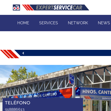
HOME
SERVICES
NETWORK
NEWS
TELÉFONO
918886613