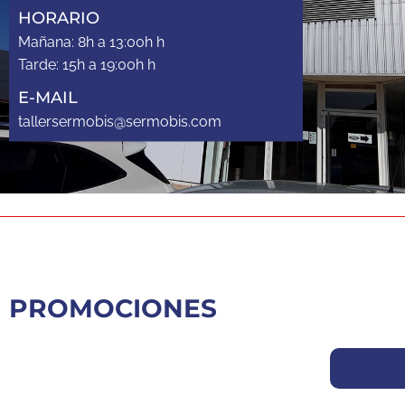
HORARIO
Mañana: 8h a 13:00h h
Tarde: 15h a 19:00h h
E-MAIL
tallersermobis@sermobis.com
PROMOCIONES