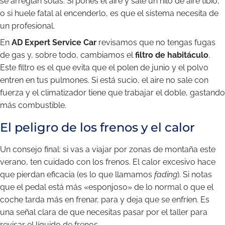
se arreglan solas. Si pones el aire y sale un hilo de aire tibio,
o si huele fatal al encenderlo, es que el sistema necesita de
un profesional.
En
AD Expert Service Car
revisamos que no tengas fugas
de gas y, sobre todo, cambiamos el
filtro de habitáculo
.
Este filtro es el que evita que el polen de junio y el polvo
entren en tus pulmones. Si está sucio, el aire no sale con
fuerza y el climatizador tiene que trabajar el doble, gastando
más combustible.
El peligro de los frenos y el calor
Un consejo final: si vas a viajar por zonas de montaña este
verano, ten cuidado con los frenos. El calor excesivo hace
que pierdan eficacia (es lo que llamamos
fading
). Si notas
que el pedal está más «esponjoso» de lo normal o que el
coche tarda más en frenar, para y deja que se enfríen. Es
una señal clara de que necesitas pasar por el taller para
revisar el líquido de frenos.